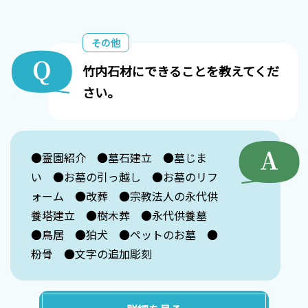
その他
竹内石材にできることを教えてくだ
さい。
●霊園紹介 ●墓石建立 ●墓じま
い ●お墓の引っ越し ●お墓のリフ
ォーム ●改葬 ●宗教法人の永代供
養塔建立 ●樹木葬 ●永代供養墓
●鳥居 ●狛犬 ●ペットのお墓 ●
粉骨 ●文字の追加彫刻